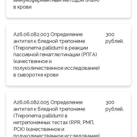
иммуноферментным методом (ИФА) 
в крови 
A26.06.082.003 Определение 
300 
антител к бледной трепонеме 
рублей.
(Treponema pallidum) в реакции 
пассивной гемагглютинации (РПГА) 
(качественное и 
полуколичественное исследование) 
в сыворотке крови 
A26.06.082.005 Определение 
300 
антител к бледной трепонеме 
рублей.
(Treponema pallidum) в 
нетрепонемных тестах (RPR, РМП, 
РСК) (качественное и 
полуколичественное исследование) 